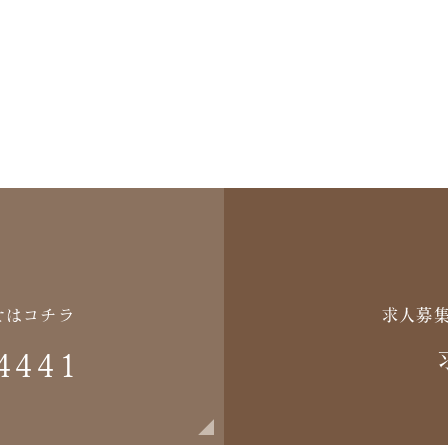
せはコチラ
求人募
4441