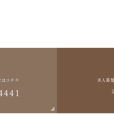
せはコチラ
求人募
4441