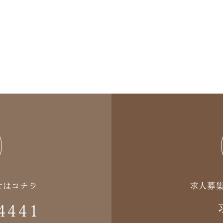
せはコチラ
求人募
4441