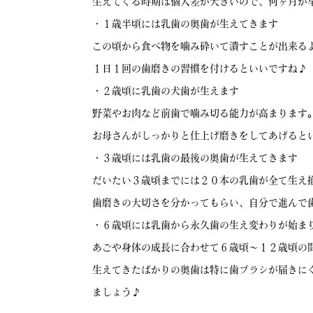
生えてくる時期は個人差が大きいので、何ヶ月か
・１歳半頃には乳歯の奥歯が生えてきます
この頃から食べ物を噛み砕いて潰すことが出来る
１日１回の歯磨きの習慣を付けるといいですね♪
・２歳頃に乳歯の犬歯が生えます
野菜やお肉など前歯で噛み切る能力が高まります
お母さんがしっかりと仕上げ磨きをしてあげると
・３歳頃には乳歯の最後の奥歯が生えてきます
だいたい３歳頃までには２０本の乳歯が全て生え
歯磨きの大切さを分かってもらい、自分で進んで
・６歳頃には乳歯から永久歯の生え変わりが始ま
あごや身体の成長に合わせて６歳頃〜１２歳頃の
生えてきたばかりの奥歯は特に歯ブラシが届きに
ましょう♪