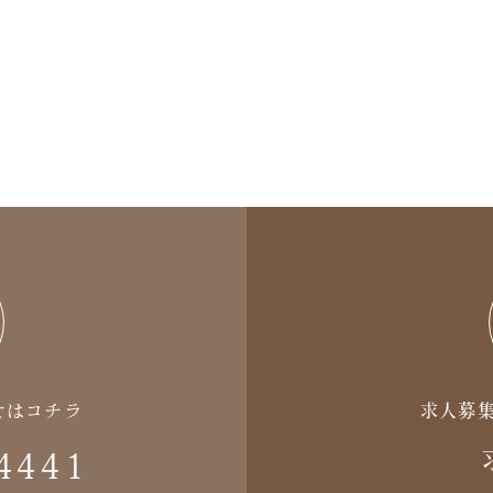
せはコチラ
求人募
4441