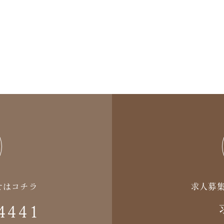
せはコチラ
求人募
4441