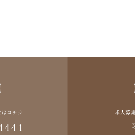
せはコチラ
求人募
4441