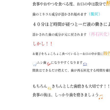
食事やおやつを食べる度、お口の中は数分で
（脱灰）
歯のミネラル成分が溶かされ始めます
４０分ほど時間が経つと…だ液の働きに
（再石灰化
溶かされた歯の成分が元に戻されます
しかし！！
酸
お菓子をちょこちょこ食べていると…お口の中が常に
ムシ歯
になりやすくなります
間食はできるだけ控えて、歯が再石灰化する時間を確
もちろん
きちんとした歯磨きも大切です！
食事の後は、しっかり歯を磨きましょう