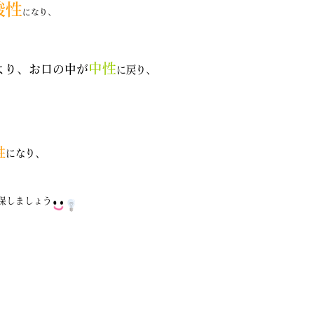
酸性
になり、
中性
より、お口の中が
に戻り
、
）
性
になり、
保しましょう
！