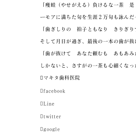
「痩蛙（やせがえる）負けるな一茶 是
ーモアに満ちた句を生涯２万句も詠んだ
「歯ぎしりの 拍子ともなり きりぎり
そして月日が過ぎ、最後の一本の歯が抜
「歯が抜けて あなた頼むも あもあみ
しかないと、さすがの一茶も心細くなっ
マキタ歯科医院
facebook
Line
twitter
google