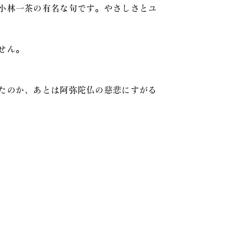
小林一茶の有名な句です。やさしさとユ
せん。
たのか、あとは阿弥陀仏の慈悲にすがる