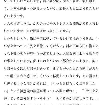
なくてもいいと思います。特に乳児期の歯ぎしりは、顎を鍛え
て、正常な位置への誘導とつながり、成長とともに治まることが
多いようです。
大人の歯ぎしりは、かみ合わせやストレスとも関係があると言わ
れていますが、まだ原因ははっきりしません。
ものをかむとき、歯は垂直に動いているわけではありません。牛
が草を食べている姿を想像してください。斜め下から円を描くよ
うな下顎の動きが思い浮かぶでしょう。人間も同じような動きで
食事をしています。歯はものをかむのに都合がよいように、尖っ
た部分とくぼんだ部分があって、まずとがったところ同士があた
って滑るような感じで、くぼみに移動していきます。その滑りを
阻害するような部分があれば、「もっと気持ちよく食事をした
い」という無意識の欲望が眠っている間に現れて、 ”滑りを阻
害している部分をすりへらそう” とするのが歯ぎしりです。上