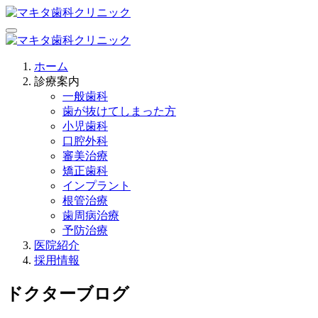
ホーム
診療案内
一般歯科
歯が抜けてしまった方
小児歯科
口腔外科
審美治療
矯正歯科
インプラント
根管治療
歯周病治療
予防治療
医院紹介
採用情報
ドクターブログ