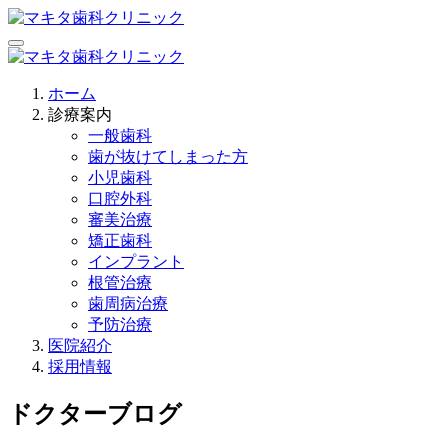
ホーム
診療案内
一般歯科
歯が抜けてしまった方
小児歯科
口腔外科
審美治療
矯正歯科
インプラント
根管治療
歯周病治療
予防治療
医院紹介
採用情報
ドクターブログ