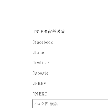
マキタ歯科医院
facebook
Line
twitter
google
PREV
NEXT