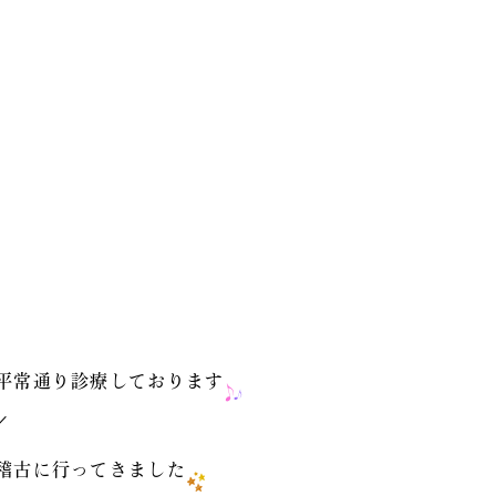
平常通り診療しております
／
稽古に行ってきました