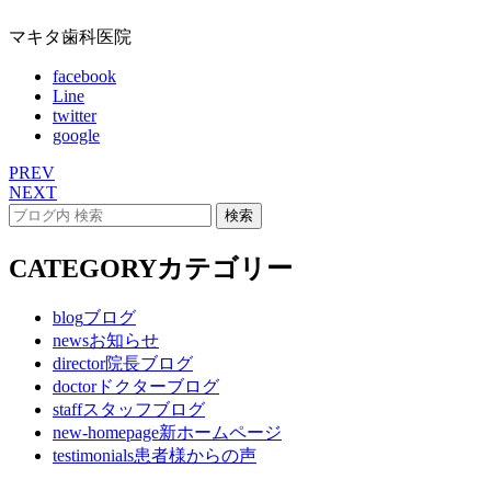
マキタ歯科医院
facebook
Line
twitter
google
PREV
NEXT
CATEGORY
カテゴリー
blog
ブログ
news
お知らせ
director
院長ブログ
doctor
ドクターブログ
staff
スタッフブログ
new-homepage
新ホームページ
testimonials
患者様からの声