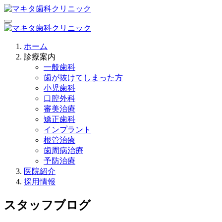
ホーム
診療案内
一般歯科
歯が抜けてしまった方
小児歯科
口腔外科
審美治療
矯正歯科
インプラント
根管治療
歯周病治療
予防治療
医院紹介
採用情報
スタッフブログ