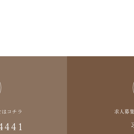
せはコチラ
求人募
4441