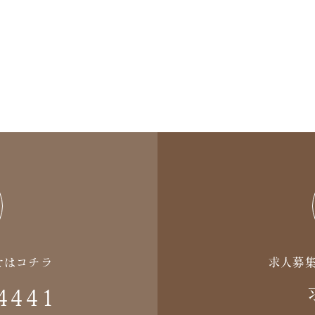
せはコチラ
求人募
4441