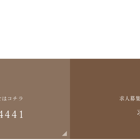
せはコチラ
求人募
4441