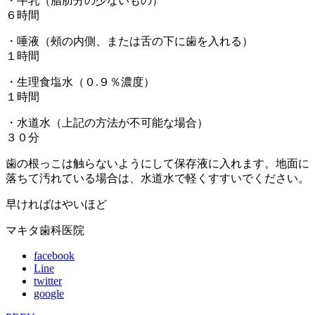
・牛乳（脂肪分の少ないもの）
６時間
・唾液（頰の内側、または舌の下に歯を入れる）
１時間
・生理食塩水（０.９％濃度）
１時間
・水道水（上記の方法が不可能な場合）
３０分
歯の根っこは触らないようにして保存液に入れます。地面に
落ちて汚れている場合は、水道水で軽くすすいでください。
早ければはやいほど
マキタ歯科医院
facebook
Line
twitter
google