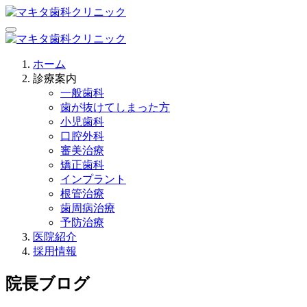
ホーム
診療案内
一般歯科
歯が抜けてしまった方
小児歯科
口腔外科
審美治療
矯正歯科
インプラント
根管治療
歯周病治療
予防治療
医院紹介
採用情報
院長ブログ