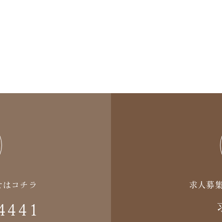
せはコチラ
求人募
4441